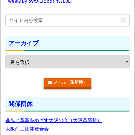
Tweets by 59xXLlE65YnWLoD
アーカイブ
メール（革新懇）
関係団体
進歩と革新をめざす大阪の会（大阪革新懇）
大阪商工団体連合会